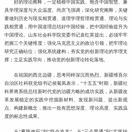
好的理论阐释，一定植根中国实践、饱含中国智慧、兼
具学理深度与大众温度。尚庆飞强调，深化研究阐释，关键
要做到历史与现实相贯通、道理学理哲理相贯通、理论与实
践相贯通，用中国道理总结好中国经验，把中国经验提升为
中国理论。山东社会科学院党委书记袁红英提出，必须牢牢
把握三个关键维度：强化马克思主义的政治引领，把牢理论
研究正确站位；强化系统建构，夯实党的创新理论的学理支
撑；立足实践导向，推动党的创新理论转化落地。
在祖国的西北边疆，思考同样深沉而热烈。新疆维吾尔
自治区社科联党组书记侯菊凤表示，“十五五”时期，新疆社
科界将系统总结新时代党的治疆方略的成功实践，从新疆改
革发展稳定的实践中挖掘新材料、发现新问题、提出新观
点、构建新概念，推出一批有思想深度、理论高度、实践温
度的标志性成果。
从“雁阵效应”到“联合攻关”，从“三个贯通”到“实践转