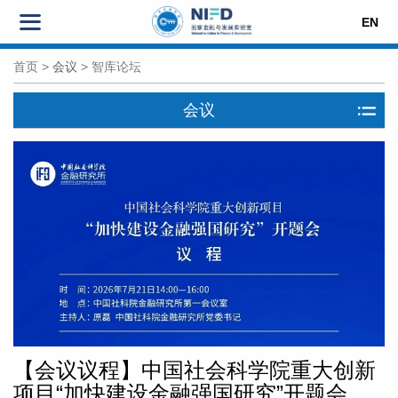
EN
首页
>
会议
>
智库论坛
会议
【会议议程】中国社会科学院重大创新
项目“加快建设金融强国研究”开题会