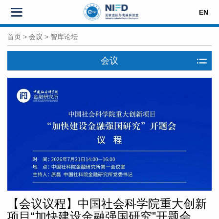
EN
首页
>
会议
>
智库论坛
会议
【会议议程】中国社会科学院重大创新
项目“加快建设金融强国研究”开题会