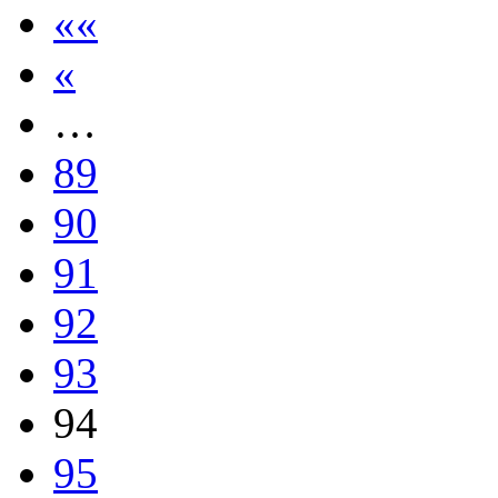
««
«
…
89
90
91
92
93
94
95