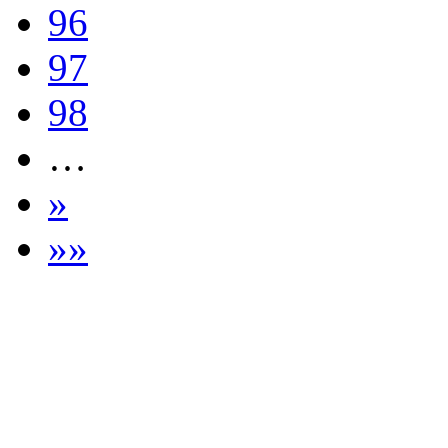
96
97
98
…
»
»»