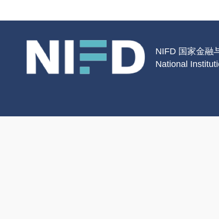
NIFD 国家金
National Institu